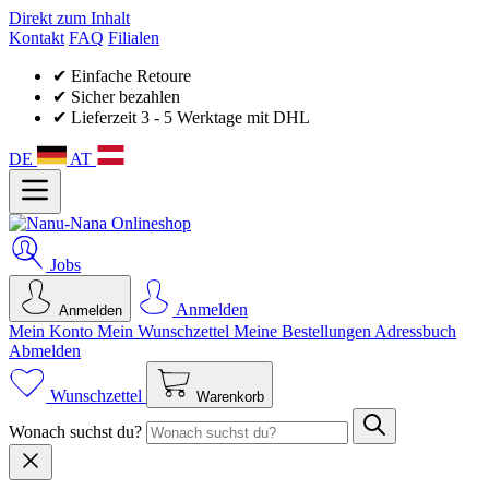
Direkt zum Inhalt
Kontakt
FAQ
Filialen
✔ Einfache Retoure
✔ Sicher bezahlen
✔ Lieferzeit 3 - 5 Werktage mit DHL
DE
AT
Jobs
Anmelden
Anmelden
Mein Konto
Mein Wunsch­zettel
Meine Bestellungen
Adressbuch
Abmelden
Wunschzettel
Warenkorb
Wonach suchst du?