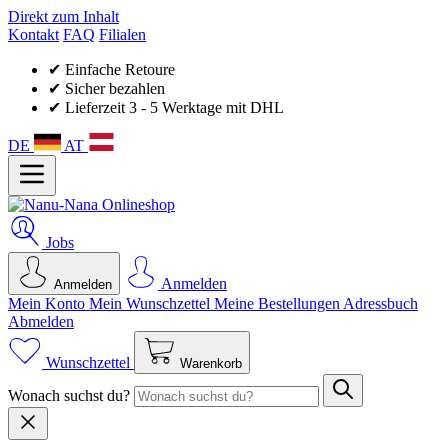
Direkt zum Inhalt
Kontakt
FAQ
Filialen
✔ Einfache Retoure
✔ Sicher bezahlen
✔ Lieferzeit 3 - 5 Werktage mit DHL
DE
AT
Jobs
Anmelden
Anmelden
Mein Konto
Mein Wunsch­zettel
Meine Bestellungen
Adressbuch
Abmelden
Wunschzettel
Warenkorb
Wonach suchst du?