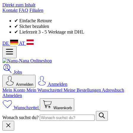
Direkt zum Inhalt
Kontakt
FAQ
Filialen
✔ Einfache Retoure
✔ Sicher bezahlen
✔ Lieferzeit 3 - 5 Werktage mit DHL
DE
AT
Jobs
Anmelden
Anmelden
Mein Konto
Mein Wunsch­zettel
Meine Bestellungen
Adressbuch
Abmelden
Wunschzettel
Warenkorb
Wonach suchst du?