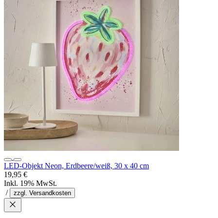
LED-Objekt Neon, Erdbeere/weiß, 30 x 40 cm
19,95 €
Inkl. 19% MwSt.
/
zzgl. Versandkosten