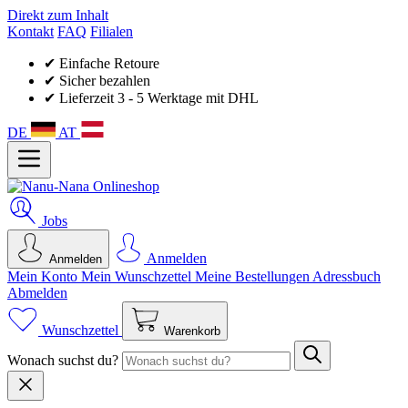
Direkt zum Inhalt
Kontakt
FAQ
Filialen
✔ Einfache Retoure
✔ Sicher bezahlen
✔ Lieferzeit 3 - 5 Werktage mit DHL
DE
AT
Jobs
Anmelden
Anmelden
Mein Konto
Mein Wunsch­zettel
Meine Bestellungen
Adressbuch
Abmelden
Wunschzettel
Warenkorb
Wonach suchst du?