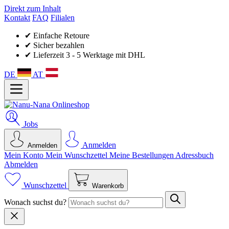
Direkt zum Inhalt
Kontakt
FAQ
Filialen
✔ Einfache Retoure
✔ Sicher bezahlen
✔ Lieferzeit 3 - 5 Werktage mit DHL
DE
AT
Jobs
Anmelden
Anmelden
Mein Konto
Mein Wunsch­zettel
Meine Bestellungen
Adressbuch
Abmelden
Wunschzettel
Warenkorb
Wonach suchst du?