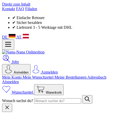
Direkt zum Inhalt
Kontakt
FAQ
Filialen
✔ Einfache Retoure
✔ Sicher bezahlen
✔ Lieferzeit 3 - 5 Werktage mit DHL
DE
AT
Jobs
Anmelden
Anmelden
Mein Konto
Mein Wunsch­zettel
Meine Bestellungen
Adressbuch
Abmelden
Wunschzettel
Warenkorb
Wonach suchst du?