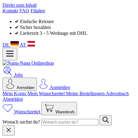
Direkt zum Inhalt
Kontakt
FAQ
Filialen
✔ Einfache Retoure
✔ Sicher bezahlen
✔ Lieferzeit 3 - 5 Werktage mit DHL
DE
AT
Jobs
Anmelden
Anmelden
Mein Konto
Mein Wunsch­zettel
Meine Bestellungen
Adressbuch
Abmelden
Wunschzettel
Warenkorb
Wonach suchst du?