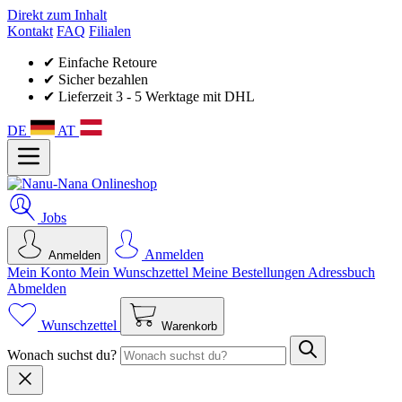
Direkt zum Inhalt
Kontakt
FAQ
Filialen
✔ Einfache Retoure
✔ Sicher bezahlen
✔ Lieferzeit 3 - 5 Werktage mit DHL
DE
AT
Jobs
Anmelden
Anmelden
Mein Konto
Mein Wunsch­zettel
Meine Bestellungen
Adressbuch
Abmelden
Wunschzettel
Warenkorb
Wonach suchst du?