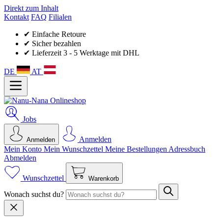
Direkt zum Inhalt
Kontakt
FAQ
Filialen
✔ Einfache Retoure
✔ Sicher bezahlen
✔ Lieferzeit 3 - 5 Werktage mit DHL
DE
AT
Jobs
Anmelden
Anmelden
Mein Konto
Mein Wunsch­zettel
Meine Bestellungen
Adressbuch
Abmelden
Wunschzettel
Warenkorb
Wonach suchst du?