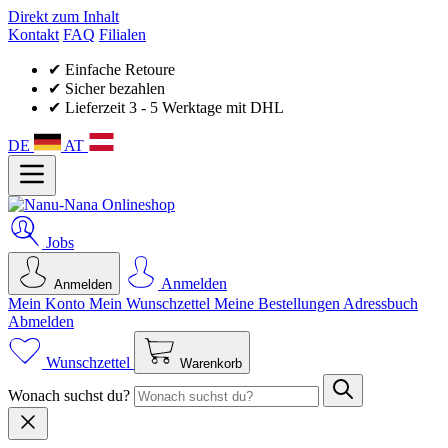
Direkt zum Inhalt
Kontakt
FAQ
Filialen
✔ Einfache Retoure
✔ Sicher bezahlen
✔ Lieferzeit 3 - 5 Werktage mit DHL
DE
AT
Jobs
Anmelden
Anmelden
Mein Konto
Mein Wunsch­zettel
Meine Bestellungen
Adressbuch
Abmelden
Wunschzettel
Warenkorb
Wonach suchst du?