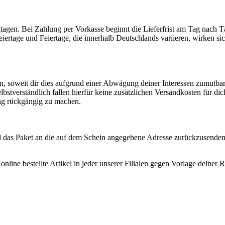
rktagen. Bei Zahlung per Vorkasse beginnt die Lieferfrist am Tag nach 
eiertage und Feiertage, die innerhalb Deutschlands variieren, wirken si
n, soweit dir dies aufgrund einer Abwägung deiner Interessen zumutbar
Selbstverständlich fallen hierfür keine zusätzlichen Versandkosten für di
ng rückgängig zu machen.
d das Paket an die auf dem Schein angegebene Adresse zurückzusenden
nline bestellte Artikel in jeder unserer Filialen gegen Vorlage deine