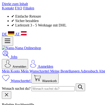
Direkt zum Inhalt
Kontakt
FAQ
Filialen
✔ Einfache Retoure
✔ Sicher bezahlen
✔ Lieferzeit 3 - 5 Werktage mit DHL
DE
AT
Jobs
Anmelden
Anmelden
Mein Konto
Mein Wunsch­zettel
Meine Bestellungen
Adressbuch
Abm
Wunschzettel
Warenkorb
Wonach suchst du?
Beliebte Suchbegriffe