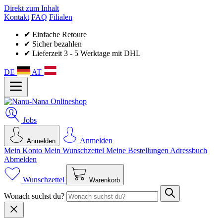
Direkt zum Inhalt
Kontakt
FAQ
Filialen
✔ Einfache Retoure
✔ Sicher bezahlen
✔ Lieferzeit 3 - 5 Werktage mit DHL
DE
AT
Jobs
Anmelden
Anmelden
Mein Konto
Mein Wunsch­zettel
Meine Bestellungen
Adressbuch
Abmelden
Wunschzettel
Warenkorb
Wonach suchst du?