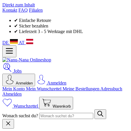
Direkt zum Inhalt
Kontakt
FAQ
Filialen
✔ Einfache Retoure
✔ Sicher bezahlen
✔ Lieferzeit 3 - 5 Werktage mit DHL
DE
AT
Jobs
Anmelden
Anmelden
Mein Konto
Mein Wunsch­zettel
Meine Bestellungen
Adressbuch
Abmelden
Wunschzettel
Warenkorb
Wonach suchst du?