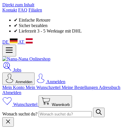
Direkt zum Inhalt
Kontakt
FAQ
Filialen
✔ Einfache Retoure
✔ Sicher bezahlen
✔ Lieferzeit 3 - 5 Werktage mit DHL
DE
AT
Jobs
Anmelden
Anmelden
Mein Konto
Mein Wunsch­zettel
Meine Bestellungen
Adressbuch
Abmelden
Wunschzettel
Warenkorb
Wonach suchst du?