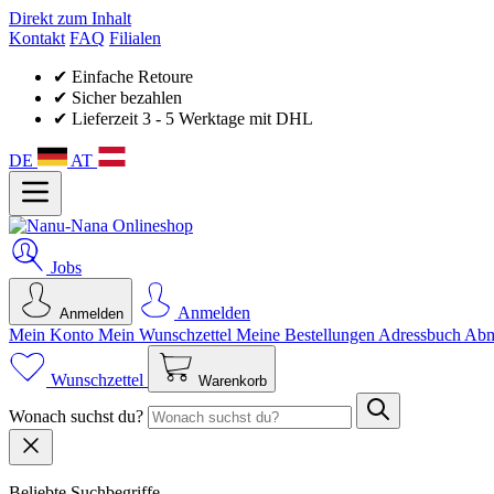
Direkt zum Inhalt
Kontakt
FAQ
Filialen
✔ Einfache Retoure
✔ Sicher bezahlen
✔ Lieferzeit 3 - 5 Werktage mit DHL
DE
AT
Jobs
Anmelden
Anmelden
Mein Konto
Mein Wunsch­zettel
Meine Bestellungen
Adressbuch
Abm
Wunschzettel
Warenkorb
Wonach suchst du?
Beliebte Suchbegriffe