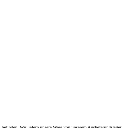
 befinden. Wir liefern unsere Ware von unserem Auslieferungslager