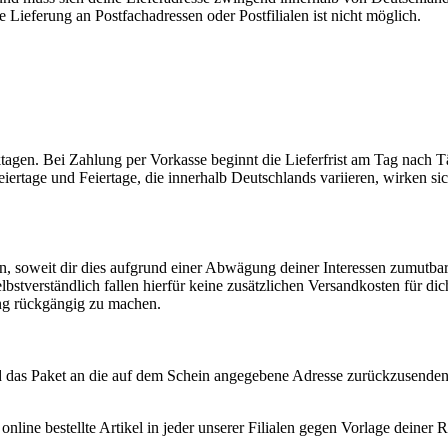
 Lieferung an Postfachadressen oder Postfilialen ist nicht möglich.
rktagen. Bei Zahlung per Vorkasse beginnt die Lieferfrist am Tag nach 
eiertage und Feiertage, die innerhalb Deutschlands variieren, wirken si
n, soweit dir dies aufgrund einer Abwägung deiner Interessen zumutbar
Selbstverständlich fallen hierfür keine zusätzlichen Versandkosten für di
ng rückgängig zu machen.
d das Paket an die auf dem Schein angegebene Adresse zurückzusenden
nline bestellte Artikel in jeder unserer Filialen gegen Vorlage deine