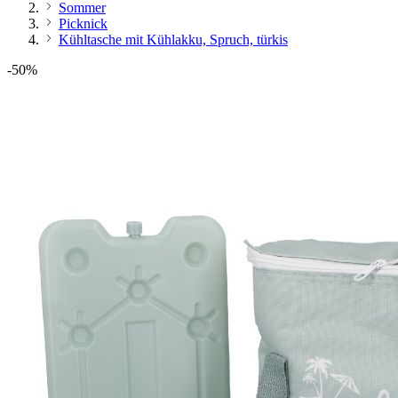
Sommer
Picknick
Kühltasche mit Kühlakku, Spruch, türkis
-50%