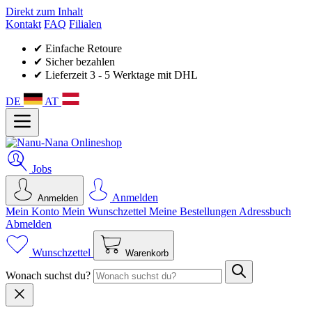
Direkt zum Inhalt
Kontakt
FAQ
Filialen
✔ Einfache Retoure
✔ Sicher bezahlen
✔ Lieferzeit 3 - 5 Werktage mit DHL
DE
AT
Jobs
Anmelden
Anmelden
Mein Konto
Mein Wunsch­zettel
Meine Bestellungen
Adressbuch
Abmelden
Wunschzettel
Warenkorb
Wonach suchst du?