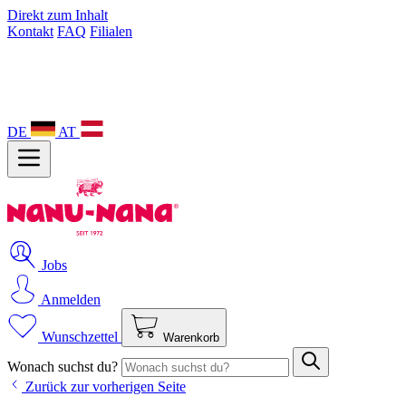
Direkt zum Inhalt
Kontakt
FAQ
Filialen
DE
AT
Jobs
Anmelden
Wunschzettel
Warenkorb
Wonach suchst du?
Zurück zur vorherigen Seite