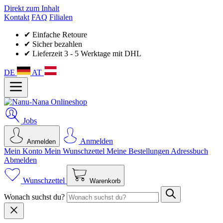
Direkt zum Inhalt
Kontakt
FAQ
Filialen
✔ Einfache Retoure
✔ Sicher bezahlen
✔ Lieferzeit 3 - 5 Werktage mit DHL
DE
AT
Jobs
Anmelden
Anmelden
Mein Konto
Mein Wunsch­zettel
Meine Bestellungen
Adressbuch
Abmelden
Wunschzettel
Warenkorb
Wonach suchst du?