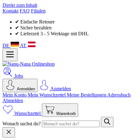
Direkt zum Inhalt
Kontakt
FAQ
Filialen
✔ Einfache Retoure
✔ Sicher bezahlen
✔ Lieferzeit 3 - 5 Werktage mit DHL
DE
AT
Jobs
Anmelden
Anmelden
Mein Konto
Mein Wunsch­zettel
Meine Bestellungen
Adressbuch
Abmelden
Wunschzettel
Warenkorb
Wonach suchst du?