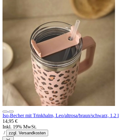
Iso-Becher mit Trinkhalm, Leo/altrosa/braun/schwarz, 1.2 l
14,95 €
Inkl. 19% MwSt.
/
zzgl. Versandkosten