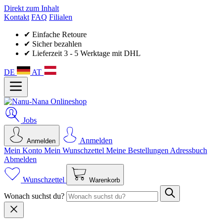
Direkt zum Inhalt
Kontakt
FAQ
Filialen
✔ Einfache Retoure
✔ Sicher bezahlen
✔ Lieferzeit 3 - 5 Werktage mit DHL
DE
AT
Jobs
Anmelden
Anmelden
Mein Konto
Mein Wunsch­zettel
Meine Bestellungen
Adressbuch
Abmelden
Wunschzettel
Warenkorb
Wonach suchst du?