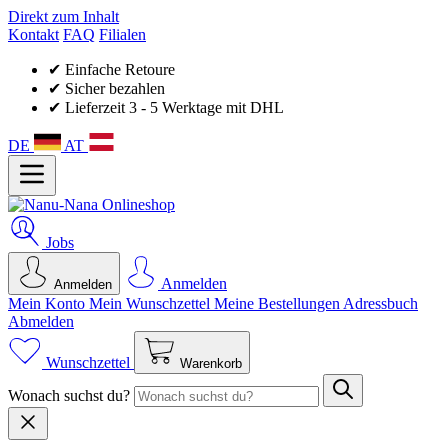
Direkt zum Inhalt
Kontakt
FAQ
Filialen
✔ Einfache Retoure
✔ Sicher bezahlen
✔ Lieferzeit 3 - 5 Werktage mit DHL
DE
AT
Jobs
Anmelden
Anmelden
Mein Konto
Mein Wunsch­zettel
Meine Bestellungen
Adressbuch
Abmelden
Wunschzettel
Warenkorb
Wonach suchst du?